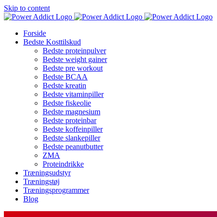
Skip to content
Forside
Bedste Kosttilskud
Bedste proteinpulver
Bedste weight gainer
Bedste pre workout
Bedste BCAA
Bedste kreatin
Bedste vitaminpiller
Bedste fiskeolie
Bedste magnesium
Bedste proteinbar
Bedste koffeinpiller
Bedste slankepiller
Bedste peanutbutter
ZMA
Proteindrikke
Træningsudstyr
Træningstøj
Træningsprogrammer
Blog