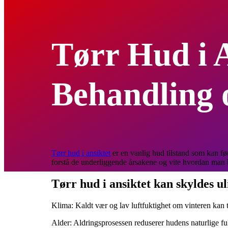
Tørr Hud i A
Behandling 
Tørr hud i ansiktet
er en vanlig hud tilstand som kan før
forstå de underliggende årsakene og vite hvordan man b
Tørr hud i ansiktet kan skyldes ul
Klima: Kaldt vær og lav luftfuktighet om vinteren kan tø
Alder: Aldringsprosessen reduserer hudens naturlige fuk