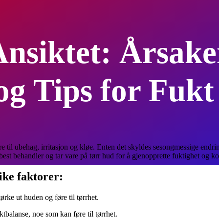
nsiktet: Årsake
og Tips for Fuk
e til ubehag, irritasjon og kløe. Enten det skyldes sesongmessige endringe
est behandler og tar vare på tørr hud for å gjenopprette fuktighet og k
ike faktorer:
rke ut huden og føre til tørrhet.
tbalanse, noe som kan føre til tørrhet.