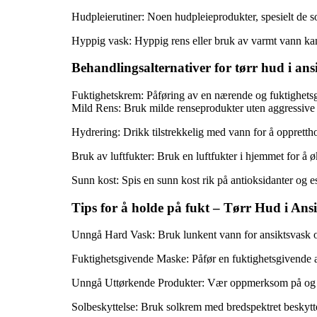
Hudpleierutiner: Noen hudpleieprodukter, spesielt de so
Hyppig vask: Hyppig rens eller bruk av varmt vann kan f
Behandlingsalternativer for tørr hud i ans
Fuktighetskrem: Påføring av en nærende og fuktighetsg
Mild Rens: Bruk milde renseprodukter uten aggressive 
Hydrering: Drikk tilstrekkelig med vann for å opprett
Bruk av luftfukter: Bruk en luftfukter i hjemmet for å ø
Sunn kost: Spis en sunn kost rik på antioksidanter og es
Tips for å holde på fukt – Tørr Hud i Ansi
Unngå Hard Vask: Bruk lunkent vann for ansiktsvask og
Fuktighetsgivende Maske: Påfør en fuktighetsgivende a
Unngå Uttørkende Produkter: Vær oppmerksom på og un
Solbeskyttelse: Bruk solkrem med bredspektret beskyttelse