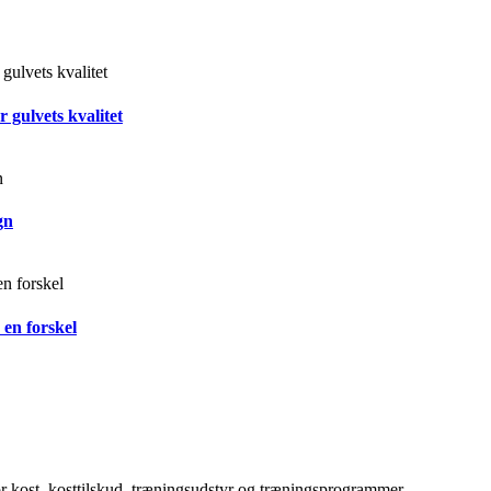
 gulvets kvalitet
gn
 en forskel
for kost, kosttilskud, træningsudstyr og træningsprogrammer