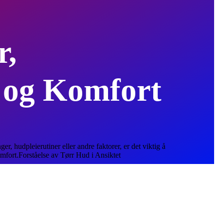
r,
t og Komfort
r, hudpleierutiner eller andre faktorer, er det viktig å
omfort.Forståelse av Tørr Hud i Ansiktet