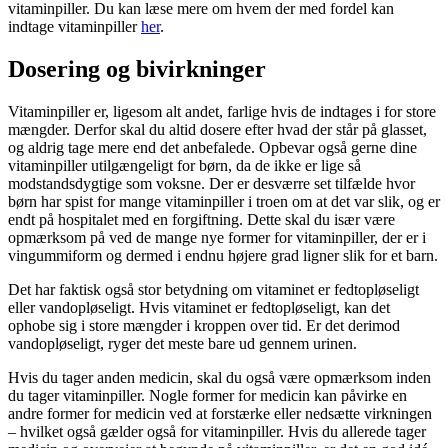
vitaminpiller. Du kan læse mere om hvem der med fordel kan
indtage vitaminpiller
her
.
Dosering og bivirkninger
Vitaminpiller er, ligesom alt andet, farlige hvis de indtages i for store
mængder. Derfor skal du altid dosere efter hvad der står på glasset,
og aldrig tage mere end det anbefalede. Opbevar også gerne dine
vitaminpiller utilgængeligt for børn, da de ikke er lige så
modstandsdygtige som voksne. Der er desværre set tilfælde hvor
børn har spist for mange vitaminpiller i troen om at det var slik, og er
endt på hospitalet med en forgiftning. Dette skal du især være
opmærksom på ved de mange nye former for vitaminpiller, der er i
vingummiform og dermed i endnu højere grad ligner slik for et barn.
Det har faktisk også stor betydning om vitaminet er fedtopløseligt
eller vandopløseligt. Hvis vitaminet er fedtopløseligt, kan det
ophobe sig i store mængder i kroppen over tid. Er det derimod
vandopløseligt, ryger det meste bare ud gennem urinen.
Hvis du tager anden medicin, skal du også være opmærksom inden
du tager vitaminpiller. Nogle former for medicin kan påvirke en
andre former for medicin ved at forstærke eller nedsætte virkningen
– hvilket også gælder også for vitaminpiller. Hvis du allerede tager