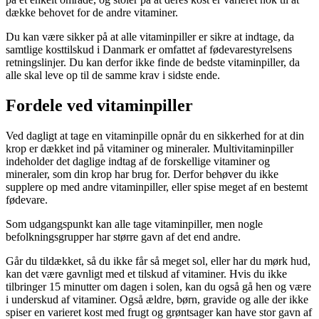
dække behovet for de andre vitaminer.
Du kan være sikker på at alle vitaminpiller er sikre at indtage, da
samtlige kosttilskud i Danmark er omfattet af fødevarestyrelsens
retningslinjer. Du kan derfor ikke finde de bedste vitaminpiller, da
alle skal leve op til de samme krav i sidste ende.
Fordele ved vitaminpiller
Ved dagligt at tage en vitaminpille opnår du en sikkerhed for at din
krop er dækket ind på vitaminer og mineraler. Multivitaminpiller
indeholder det daglige indtag af de forskellige vitaminer og
mineraler, som din krop har brug for. Derfor behøver du ikke
supplere op med andre vitaminpiller, eller spise meget af en bestemt
fødevare.
Som udgangspunkt kan alle tage vitaminpiller, men nogle
befolkningsgrupper har større gavn af det end andre.
Går du tildækket, så du ikke får så meget sol, eller har du mørk hud,
kan det være gavnligt med et tilskud af vitaminer. Hvis du ikke
tilbringer 15 minutter om dagen i solen, kan du også gå hen og være
i underskud af vitaminer. Også ældre, børn, gravide og alle der ikke
spiser en varieret kost med frugt og grøntsager kan have stor gavn af