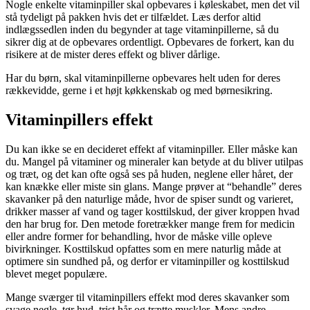
Nogle enkelte vitaminpiller skal opbevares i køleskabet, men det vil
stå tydeligt på pakken hvis det er tilfældet. Læs derfor altid
indlægssedlen inden du begynder at tage vitaminpillerne, så du
sikrer dig at de opbevares ordentligt. Opbevares de forkert, kan du
risikere at de mister deres effekt og bliver dårlige.
Har du børn, skal vitaminpillerne opbevares helt uden for deres
rækkevidde, gerne i et højt køkkenskab og med børnesikring.
Vitaminpillers effekt
Du kan ikke se en decideret effekt af vitaminpiller. Eller måske kan
du. Mangel på vitaminer og mineraler kan betyde at du bliver utilpas
og træt, og det kan ofte også ses på huden, neglene eller håret, der
kan knække eller miste sin glans. Mange prøver at “behandle” deres
skavanker på den naturlige måde, hvor de spiser sundt og varieret,
drikker masser af vand og tager kosttilskud, der giver kroppen hvad
den har brug for. Den metode foretrækker mange frem for medicin
eller andre former for behandling, hvor de måske ville opleve
bivirkninger. Kosttilskud opfattes som en mere naturlig måde at
optimere sin sundhed på, og derfor er vitaminpiller og kosttilskud
blevet meget populære.
Mange sværger til vitaminpillers effekt mod deres skavanker som
svage negle, tør hud, trist hår og trætte muskler. Mens andre