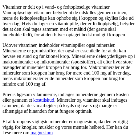
Vitaminer er delt op i vand- og fedtopløselige vitaminer.
Vandopløselige vitaminer betyder at de udskilles gennem urinen,
mens de fedtopløselige kan ophobe sig i kroppen og skylles ikke ud
hver dag. Hvis du tager en vitaminpille, der er fedtopløselig, betyder
det at den skal tages sammen med et måltid (der gerne skal
indeholde fedt), for at den bliver optaget bedst muligt i kroppen.
Udover vitaminer, indeholder vitaminpiller også mineraler.
Mineralerne er grundstoffer, der også er essentielle for at du kan
bevare en sund og funktionel krop. Mineralerne deles yderligere op i
makromineraler og mikromineraler (sporstoffer), alt efter hvor store
mængder af mineralet kroppen har brug for. Makromineraler er de
mineraler som kroppen har brug for mere end 100 mg af hver dag,
mens mikromineraler er de mineraler som kroppen har brug for
mindre end 100 mg af.
Præcis ligesom vitaminerne, indtages mineralerne gennem kosten
eller gennem et
kosttilskud
. Mineraler og vitaminer skal indtages
sammen, da de samarbejder på kryds og tværs og mange er
afhængige af hinanden for at fungere optimalt.
Et af kroppens vigtigste mineraler er magnesium, da den er rigtig
vigtig for knogler, muskler og vores mentale helbred. Her kan du
læse mere om
magnesium
.