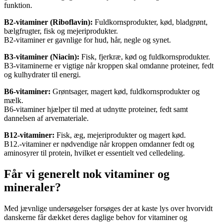
funktion.
B2-vitaminer (Riboflavin):
Fuldkornsprodukter, kød, bladgrønt,
bælgfrugter, fisk og mejeriprodukter.
B2-vitaminer er gavnlige for hud, hår, negle og synet.
B3-vitaminer (Niacin):
Fisk, fjerkræ, kød og fuldkornsprodukter.
B3-vitaminerne er vigtige når kroppen skal omdanne proteiner, fedt
og kulhydrater til energi.
B6-vitaminer:
Grøntsager, magert kød, fuldkornsprodukter og
mælk.
B6-vitaminer hjælper til med at udnytte proteiner, fedt samt
dannelsen af arvemateriale.
B12-vitaminer:
Fisk, æg, mejeriprodukter og magert kød.
B12.-vitaminer er nødvendige når kroppen omdanner fedt og
aminosyrer til protein, hvilket er essentielt ved celledeling.
Får vi generelt nok vitaminer og
mineraler?
Med jævnlige undersøgelser forsøges der at kaste lys over hvorvidt
danskerne får dækket deres daglige behov for vitaminer og