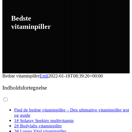
Bedste
vitaminpiller
Bedste vitaminpiller
Emil
2022-01-18T08:39:26+00:00
Indholdsfortegnelse
Find de bedste vitaminpiller – Den ultimative vitaminpiller test
og guide
1# Solaray Spektro multivitamin
2# Bodylabs vitaminpiller
3# Longo Vital vitaminpiller