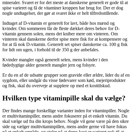
mineraler. Svaret er for det meste at danskerne generelt er gode til at
spise varieret og få de vitaminer kroppen har brug for. Der er dog
nogle undtagelser, der gør at svaret ikke er helt tilfredsstillende.
Indtaget af D-vitamin er generelt for lavt, både hos mænd og
kvinder. Om sommeren får de fleste dækket deres behov for D-
vitamin gennem solen, mens det kniber mere om vinteren. Om
vinteren skal danskerne derfor spise mere fisk for at kompensere og
for at få nok D-vitamin. Generelt set spiser danskerne ca. 100 g fisk
for lidt om ugen, i forhold til de 350 g der anbefales.
Kvinder mangler også generelt selen, mens kvinder i den
fødedygtige alder generelt mangler jern og folsyre.
Er du en af de udsatte grupper som gravide eller ældre, lider du af en
sygdom, eller undgår du visse fødevarer som kød, mejeriprodukter
og fisk, skal du overveje at supplere op med et kosttilskud.
Hvilken type vitaminpille skal du vælge?
Der findes mange forskellige varianter inden for vitaminpiller. Nogle
er multivitaminpiller, mens andre fokuserer på et enkelt vitamin. Du
skal vælge ud fra din krops behov. Nogle vil gene være på den sikre
side og vælger multivitaminpillen, mens andre gerne vil have fokus
på et enkelt område, og stoler på at deres kost er varieret nok til at