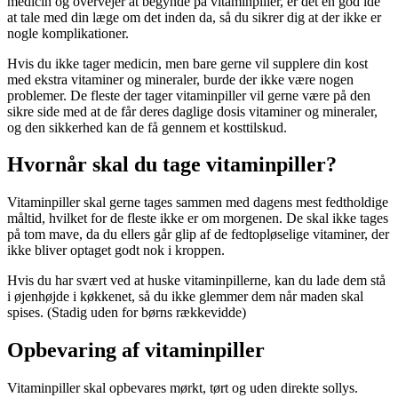
medicin og overvejer at begynde på vitaminpiller, er det en god idé
at tale med din læge om det inden da, så du sikrer dig at der ikke er
nogle komplikationer.
Hvis du ikke tager medicin, men bare gerne vil supplere din kost
med ekstra vitaminer og mineraler, burde der ikke være nogen
problemer. De fleste der tager vitaminpiller vil gerne være på den
sikre side med at de får deres daglige dosis vitaminer og mineraler,
og den sikkerhed kan de få gennem et kosttilskud.
Hvornår skal du tage vitaminpiller?
Vitaminpiller skal gerne tages sammen med dagens mest fedtholdige
måltid, hvilket for de fleste ikke er om morgenen. De skal ikke tages
på tom mave, da du ellers går glip af de fedtopløselige vitaminer, der
ikke bliver optaget godt nok i kroppen.
Hvis du har svært ved at huske vitaminpillerne, kan du lade dem stå
i øjenhøjde i køkkenet, så du ikke glemmer dem når maden skal
spises. (Stadig uden for børns rækkevidde)
Opbevaring af vitaminpiller
Vitaminpiller skal opbevares mørkt, tørt og uden direkte sollys.