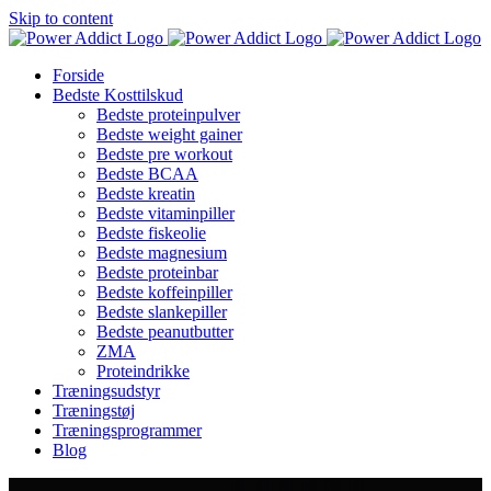
Skip to content
Forside
Bedste Kosttilskud
Bedste proteinpulver
Bedste weight gainer
Bedste pre workout
Bedste BCAA
Bedste kreatin
Bedste vitaminpiller
Bedste fiskeolie
Bedste magnesium
Bedste proteinbar
Bedste koffeinpiller
Bedste slankepiller
Bedste peanutbutter
ZMA
Proteindrikke
Træningsudstyr
Træningstøj
Træningsprogrammer
Blog