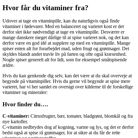
Hvor får du vitaminer fra?
Udover at tage en vitaminpille, kan du naturligvis også finde
vitaminer i fødevarer. Med en balanceret og varieret kost er det
derfor slet ikke nødvendigt at tage en vitaminpille. Desværre er
mange danskere meget dårlige til at spise varieret nok, og det kan
derfor være en god idé at supplere op med en vitaminpille. Mange
spiser enten alt for forarbejdet mad, uden frugt og grøntsager. Det
skyldes blandt andet travle liv på farten og ofte også kræsenhed.
Nogle spiser generelt alt for lidt, som for eksempel småtspisende
ældre.
Hvis du kan genkende dig selv, kan det være at du skal overveje at
begynde på vitaminpiller. Hvis du gerne vil begynde at spise mere
varieret, har vi her samlet en oversigt over kilderne til de forskellige
vitaminer og mineraler:
Hvor finder du….
C-vitaminer:
Citrusfrugter, bær, tomater, bladgrønt, blomkål og fra
nye kartofler.
C-vitamin nedbrydes dog af kogning, varme og lys, og det er derfor
bedst også at spise rå grøntsager, for at sikre at du får de rette