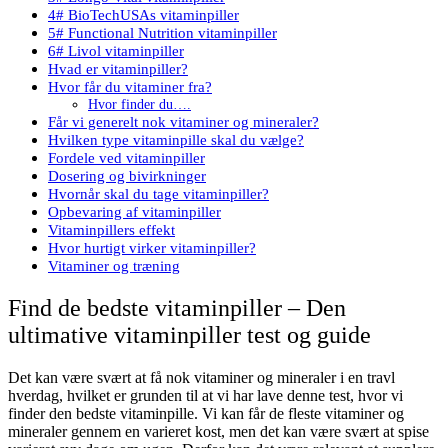
4# BioTechUSAs vitaminpiller
5# Functional Nutrition vitaminpiller
6# Livol vitaminpiller
Hvad er vitaminpiller?
Hvor får du vitaminer fra?
Hvor finder du….
Får vi generelt nok vitaminer og mineraler?
Hvilken type vitaminpille skal du vælge?
Fordele ved vitaminpiller
Dosering og bivirkninger
Hvornår skal du tage vitaminpiller?
Opbevaring af vitaminpiller
Vitaminpillers effekt
Hvor hurtigt virker vitaminpiller?
Vitaminer og træning
Find de bedste vitaminpiller – Den
ultimative vitaminpiller test og guide
Det kan være svært at få nok vitaminer og mineraler i en travl
hverdag, hvilket er grunden til at vi har lave denne test, hvor vi
finder den bedste vitaminpille. Vi kan får de fleste vitaminer og
mineraler gennem en varieret kost, men det kan være svært at spise