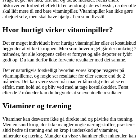
tilskriver en forbedret effekt til en ændring i deres livsstil, da der ofte
skal lidt mere til end bare vitaminpiller. Vitaminpiller kan ikke gøre
arbejdet selv, men skal have hjælp af en sund livsstil.
Hvor hurtigt virker vitaminpiller?
Det er meget individuelt hvor hurtigt vitaminpiller eller et kosttilskud
begynder at virke i kroppen. Men som hovedregel går der omkring 2
måneder, før alle kroppens celler er fornyet og alle depoter er fyldt
godt op. Du kan derfor ikke forvente resultater med det samme.
Det er naturligvis forskelligt hvordan vores kroppe reagerer på
vitaminpillerne, og nogle ser resultater før eller senere end de 2
måneder. Det kan være svært når man er tålmodig efter at se en
effekt, men hold ud og bliv ved med at tage kosttilskuddet. Først
efter de 2 måneder kan du begynde at se eventuelle resultater.
Vitaminer og træning
Vitaminer kan desværre ikke gå direkte ind og påvirke din træning.
Men en sund krop, der ikke mangler nogle næringsstoffer, præsterer
altid bedre til træning end en krop i underskud af vitaminer,
mineraler og næring. Mangler du visse vitaminer eller mineraler, kan