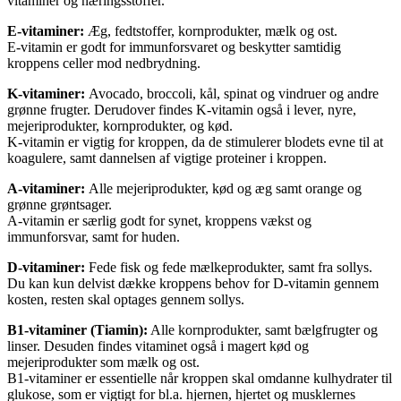
vitaminer og næringsstoffer.
E-vitaminer:
Æg, fedtstoffer, kornprodukter, mælk og ost.
E-vitamin er godt for immunforsvaret og beskytter samtidig
kroppens celler mod nedbrydning.
K-vitaminer:
Avocado, broccoli, kål, spinat og vindruer og andre
grønne frugter. Derudover findes K-vitamin også i lever, nyre,
mejeriprodukter, kornprodukter, og kød.
K-vitamin er vigtig for kroppen, da de stimulerer blodets evne til at
koagulere, samt dannelsen af vigtige proteiner i kroppen.
A-vitaminer:
Alle mejeriprodukter, kød og æg samt orange og
grønne grøntsager.
A-vitamin er særlig godt for synet, kroppens vækst og
immunforsvar, samt for huden.
D-vitaminer:
Fede fisk og fede mælkeprodukter, samt fra sollys.
Du kan kun delvist dække kroppens behov for D-vitamin gennem
kosten, resten skal optages gennem sollys.
B1-vitaminer (Tiamin):
Alle kornprodukter, samt bælgfrugter og
linser. Desuden findes vitaminet også i magert kød og
mejeriprodukter som mælk og ost.
B1-vitaminer er essentielle når kroppen skal omdanne kulhydrater til
glukose, som er vigtigt for bl.a. hjernen, hjertet og musklernes