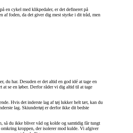
på en cykel med klikpedaler, er det defineret på
 af foden, da det giver dig mest styrke i dit tråd, men
r, du har. Desuden er det altid en god idé at tage en
t se en løber. Derfor råder vi dig altid til at tage
rende. Hvis det inderste lag af tøj lukker helt tæt, kan du
 inderste lag. Skiundertøj er derfor ikke dit bedste
en, så du ikke bliver våd og kolde og samtidig får tungt
uft omkring kroppen, der isolerer mod kulde. Vi afgiver