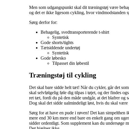
Men som udgangspunkt skal dit træningstøj være behagelig
og det er ikke ligesom cykling, hvor vindmodstanden spil
Sørg derfor for:
Behagelig, svedtransporterende t-shirt
Syntetisk
Gode shorts/tights
Tætsiddende undertøj
Syntetisk
Gode løbesko
Tilpasset din løbestil
Træningstøj til cykling
Det skal bare sidde helt tæt! Når du cykler, går det som 
skal selvfølgelig føle dig tilpas i tøjet, og der findes 
ret tæt, fordi du på den måde undgår, at det blafrer o
Dog skal det sidde ualmindeligt løst, hvis du skal være 
Sørg for at have en pude i røven! Det kan simpelthen ik
mere end 30 km mere end bare en enkelt gang om ugen, sk
sidder ordentligt. Som supplement kan du undersøge mu
Det hjælper ikke.