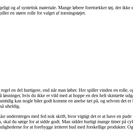
t og af syntetisk materiale. Mange løbere foretrækker tøj, der ikke er a
ler en større rolle for valget af træningstøjet.
regel en del hurtigere, end når man løber. Her spiller vinden en rolle, og
også løsninger, hvis du ikke er vild med at hoppe en den helt skintætte ud
g samtidig kan nogle biler godt komme en anelse tæt på, og selvom det e
så uheldig.
ke understreges med fed nok skrift, hvor vigtigt det er at have en pude 
al du sørge for at sidde godt. Man sidder hurtigt mange timer på cyklen
lighederne for at forebygge irriteret hud med forskellige produkter. O