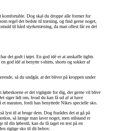
t komfortable. Dog skal du droppe alle former for
om regel det bedste til træning, og find gerne noget,
muld til hård styrketræning, da man oftest får en del
ar det godt i tøjet. En god idé er at anskaffe tights
en god idé at benytte t-shirts, shorts og sokker af
terende, så du undgår, at det bliver på kroppen under
 løbeskoene er det vigtigste for dig, der gerne vil blive
Det siger lidt om, hvad du kan få ud af at have
et maraton, fordi han benyttede Nikes specielle sko.
å lyst til at bruge dem. Dog frarådes det at gå på
otion, så længe man laver noget, men stilstand er
 til din løbestil, kan du få taget en test på en
n rigtige sko til dit behov.