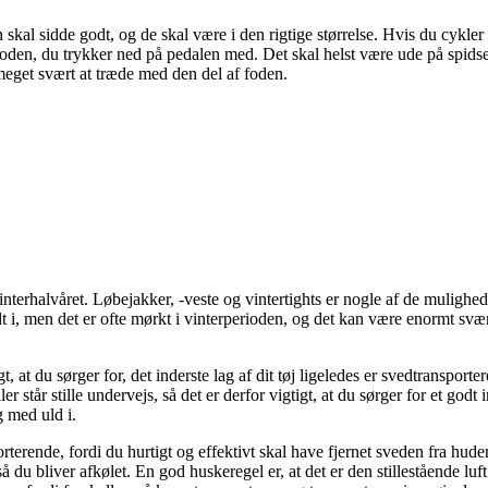
kal sidde godt, og de skal være i den rigtige størrelse. Hvis du cykler 
foden, du trykker ned på pedalen med. Det skal helst være ude på spidsen
meget svært at træde med den del af foden.
terhalvåret. Løbejakker, -veste og vintertights er nogle af de mulighede
t i, men det er ofte mørkt i vinterperioden, og det kan være enormt svært a
t, at du sørger for, det inderste lag af dit tøj ligeledes er svedtransporte
er står stille undervejs, så det er derfor vigtigt, at du sørger for et godt
g med uld i.
orterende, fordi du hurtigt og effektivt skal have fjernet sveden fra hud
 så du bliver afkølet. En god huskeregel er, at det er den stillestående l