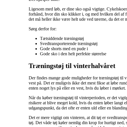
Ligesom med løb, er dine sko også vigtige. Cykelskoen s
forhånd, hvor din sko klikker i, og med hvilken del af 
det må heller ikke være helt ude ved tæerne, da det er 
Sørg derfor for:
Tætsiddende træningstøj
Svedtransporterende træningstøj
Gode shorts med en pude i
Gode sko i den helt perfekte størrelse
Træningstøj til vinterhalvåret
Der findes mange gode muligheder for træningstøj til vin
vest på. Det er muligvis ikke det mest fikse at løbe rund
enten noget lys på eller en vest, hvis du løber i mørket.
Når du køber træningstøj til vinterperioden, er det vigtig
risikere at blive meget kold, hvis du enten løber langt ell
udgangspunkt, da det ofte er enten uld eller en blandin
Det er mere vigtigt om vinteren, at dit tøj er svedtransp
tøj. Det våde tøj køler nemlig din krop for hurtigt ned,