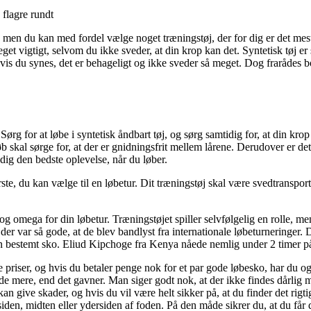
 flagre rundt
 men du kan med fordel vælge noget træningstøj, der for dig er det mes
 vigtigt, selvom du ikke sveder, at din krop kan det. Syntetisk tøj er s
is du synes, det er behageligt og ikke sveder så meget. Dog frarådes bo
rg for at løbe i syntetisk åndbart tøj, og sørg samtidig for, at din krop h
 skal sørge for, at der er gnidningsfrit mellem lårene. Derudover er det 
 dig den bedste oplevelse, når du løber.
te, du kan vælge til en løbetur. Dit træningstøj skal være svedtranspor
g omega for din løbetur. Træningstøjet spiller selvfølgelig en rolle, men
er var så gode, at de blev bandlyst fra internationale løbeturneringer. 
n bestemt sko. Eliud Kipchoge fra Kenya nåede nemlig under 2 timer på 
priser, og hvis du betaler penge nok for et par gode løbesko, har du ogs
e mere, end det gavner. Man siger godt nok, at der ikke findes dårlig m
n give skader, og hvis du vil være helt sikker på, at du finder det rigtige
den, midten eller ydersiden af foden. På den måde sikrer du, at du får de