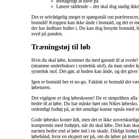
Behageligt at have på
Løsere siddende – det skal dog stadig ikke
Det er selvfølgelig meget et spørgsmål om præferencer,
bomuld! Kroppen kan ikke ånde i bomuld, og det er meget
der har åndbare huller i. Du kan dog benytte bomuld, hv
sved på panden.
Træningstøj til løb
Hvis du skal løbe, kommer du med garanti til at svede! Sø
(stramme underbukser i syntetisk stof), da man under løb
syntetisk stof. Det gør, at huden kan ånde, og det giver
Igen er bomuld her et no-go. Faktisk er bomuld det værs
løbeturen.
Det vigtigste er dog løbeskoene! De er simpelthen alfa o
bedre til at løbe. Du har måske hørt om Nikes løbesko, d
ordentligt fodtøj på, at det umulige kunne opnås med e
Gode løbesko koster lidt, men det er ikke uoverskuelige 
kompromis med fodtøjet, når du skal løbe. Det kan skad
næsten bedre end at løbe ind i en skade. Dårligt fodtøj ka
løbebånd, hvor en ekspert ser på, om du løber på indersi