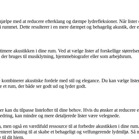
hjælpe med at reducere efterklang og dæmpe lydrefleksioner. Når lister er
e i rummet. Dette resulterer i en mere dæmpet og behagelig akustik, der e
ptimere akustikken i dine rum. Ved at vælge lister af forskellige størrels
m, der bruges til musiklytning, hjemmebiografer eller som arbejdsrum.
e kombinerer akustiske fordele med stil og elegance. Du kan vælge lister, 
be et rum, der både ser godt ud og lyder godt.
kan du tilpasse listelofter til dine behov. Hvis du ønsker at reducere ek
rbedring, kan mindre og mere detaljerede lister være velegnede.
hjem, men også en værdifuld ressource til at forbedre akustikken i dine r
orienteret løsning til at skabe et behageligt og velfungerende lydmiljø. Så
 til dit hjem.