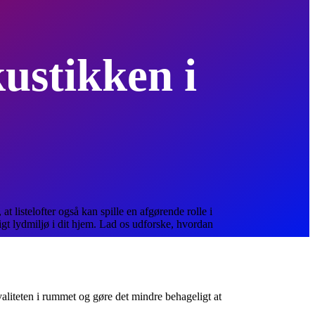
kustikken i
t listelofter også kan spille en afgørende rolle i
igt lydmiljø i dit hjem. Lad os udforske, hvordan
kvaliteten i rummet og gøre det mindre behageligt at