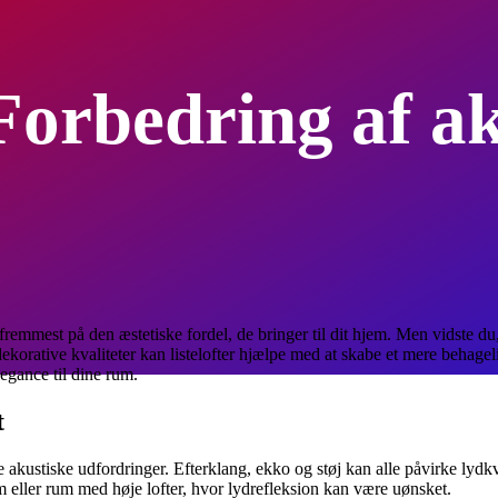
 Forbedring af a
remmest på den æstetiske fordel, de bringer til dit hjem. Men vidste du, a
korative kvaliteter kan listelofter hjælpe med at skabe et mere behagel
legance til dine rum.
t
ge akustiske udfordringer. Efterklang, ekko og støj kan alle påvirke lyd
m eller rum med høje lofter, hvor lydrefleksion kan være uønsket.