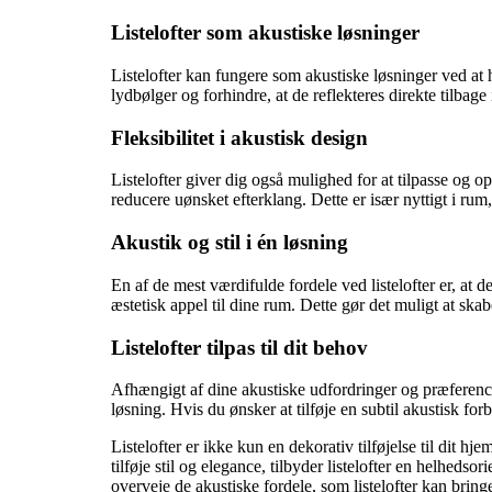
Listelofter som akustiske løsninger
Listelofter kan fungere som akustiske løsninger ved at 
lydbølger og forhindre, at de reflekteres direkte tilbag
Fleksibilitet i akustisk design
Listelofter giver dig også mulighed for at tilpasse og o
reducere uønsket efterklang. Dette er især nyttigt i ru
Akustik og stil i én løsning
En af de mest værdifulde fordele ved listelofter er, at d
æstetisk appel til dine rum. Dette gør det muligt at ska
Listelofter tilpas til dit behov
Afhængigt af dine akustiske udfordringer og præferencer 
løsning. Hvis du ønsker at tilføje en subtil akustisk fo
Listelofter er ikke kun en dekorativ tilføjelse til dit 
tilføje stil og elegance, tilbyder listelofter en helheds
overveje de akustiske fordele, som listelofter kan bringe