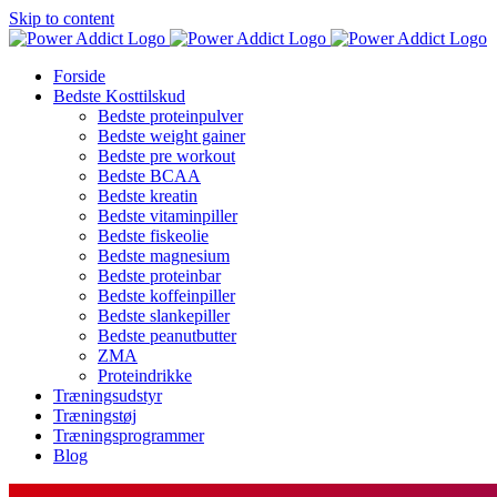
Skip to content
Forside
Bedste Kosttilskud
Bedste proteinpulver
Bedste weight gainer
Bedste pre workout
Bedste BCAA
Bedste kreatin
Bedste vitaminpiller
Bedste fiskeolie
Bedste magnesium
Bedste proteinbar
Bedste koffeinpiller
Bedste slankepiller
Bedste peanutbutter
ZMA
Proteindrikke
Træningsudstyr
Træningstøj
Træningsprogrammer
Blog