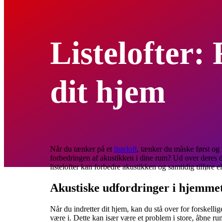
Listelofter:
dit hjem
Når du tænker på et
listeloft
, tænker du måske først og f
forbedringen af akustikken i dine rum? Ud over deres de
listelofter kan forbedre akustikken og samtidig tilføre e
Akustiske udfordringer i hjemme
Når du indretter dit hjem, kan du stå over for forskelli
være i. Dette kan især være et problem i store, åbne ru