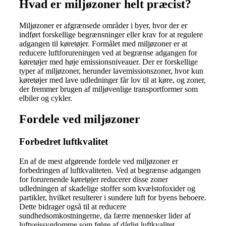
Hvad er miljøzoner helt præcist?
Miljøzoner er afgrænsede områder i byer, hvor der er
indført forskellige begrænsninger eller krav for at regulere
adgangen til køretøjer. Formålet med miljøzoner er at
reducere luftforureningen ved at begrænse adgangen for
køretøjer med høje emissionsniveauer. Der er forskellige
typer af miljøzoner, herunder lavemissionszoner, hvor kun
køretøjer med lave udledninger får lov til at køre, og zoner,
der fremmer brugen af miljøvenlige transportformer som
elbiler og cykler.
Fordele ved miljøzoner
Forbedret luftkvalitet
En af de mest afgørende fordele ved miljøzoner er
forbedringen af luftkvaliteten. Ved at begrænse adgangen
for forurenende køretøjer reducerer disse zoner
udledningen af skadelige stoffer som kvælstofoxider og
partikler, hvilket resulterer i sundere luft for byens beboere.
Dette bidrager også til at reducere
sundhedsomkostningerne, da færre mennesker lider af
luftvejssygdomme som følge af dårlig luftkvalitet.