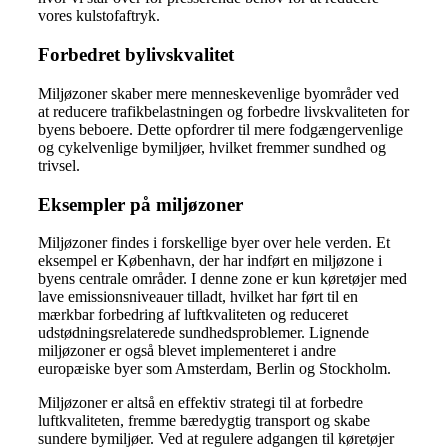
vores kulstofaftryk.
Forbedret bylivskvalitet
Miljøzoner skaber mere menneskevenlige byområder ved
at reducere trafikbelastningen og forbedre livskvaliteten for
byens beboere. Dette opfordrer til mere fodgængervenlige
og cykelvenlige bymiljøer, hvilket fremmer sundhed og
trivsel.
Eksempler på miljøzoner
Miljøzoner findes i forskellige byer over hele verden. Et
eksempel er København, der har indført en miljøzone i
byens centrale områder. I denne zone er kun køretøjer med
lave emissionsniveauer tilladt, hvilket har ført til en
mærkbar forbedring af luftkvaliteten og reduceret
udstødningsrelaterede sundhedsproblemer. Lignende
miljøzoner er også blevet implementeret i andre
europæiske byer som Amsterdam, Berlin og Stockholm.
Miljøzoner er altså en effektiv strategi til at forbedre
luftkvaliteten, fremme bæredygtig transport og skabe
sundere bymiljøer. Ved at regulere adgangen til køretøjer