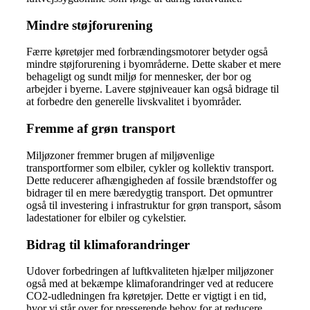
Mindre støjforurening
Færre køretøjer med forbrændingsmotorer betyder også
mindre støjforurening i byområderne. Dette skaber et mere
behageligt og sundt miljø for mennesker, der bor og
arbejder i byerne. Lavere støjniveauer kan også bidrage til
at forbedre den generelle livskvalitet i byområder.
Fremme af grøn transport
Miljøzoner fremmer brugen af miljøvenlige
transportformer som elbiler, cykler og kollektiv transport.
Dette reducerer afhængigheden af fossile brændstoffer og
bidrager til en mere bæredygtig transport. Det opmuntrer
også til investering i infrastruktur for grøn transport, såsom
ladestationer for elbiler og cykelstier.
Bidrag til klimaforandringer
Udover forbedringen af luftkvaliteten hjælper miljøzoner
også med at bekæmpe klimaforandringer ved at reducere
CO2-udledningen fra køretøjer. Dette er vigtigt i en tid,
hvor vi står over for presserende behov for at reducere