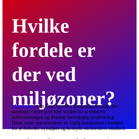
Hvilke
fordele er
der ved
miljøzoner?
Miljøzoner
er en mere og mere almindelig strategi, der
anvendes i byer over hele verden for at reducere
luftforureningen og fremme bæredygtig byudvikling.
Disse zoner repræsenterer en vigtig komponent i kampen
for at forbedre bymiljøet og beskytte menneskers sundhed.