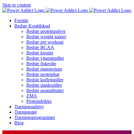
Skip to content
Forside
Bedste Kosttilskud
Bedste proteinpulver
Bedste weight gainer
Bedste pre workout
Bedste BCAA
Bedste kreatin
Bedste vitaminpiller
Bedste fiskeolie
Bedste magnesium
Bedste proteinbar
Bedste koffeinpiller
Bedste slankepiller
Bedste peanutbutter
ZMA
Proteindrikke
Træningsudstyr
Træningstøj
Træningsprogrammer
Blog