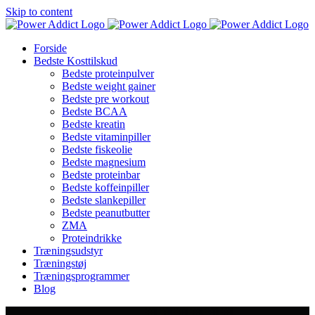
Skip to content
Forside
Bedste Kosttilskud
Bedste proteinpulver
Bedste weight gainer
Bedste pre workout
Bedste BCAA
Bedste kreatin
Bedste vitaminpiller
Bedste fiskeolie
Bedste magnesium
Bedste proteinbar
Bedste koffeinpiller
Bedste slankepiller
Bedste peanutbutter
ZMA
Proteindrikke
Træningsudstyr
Træningstøj
Træningsprogrammer
Blog